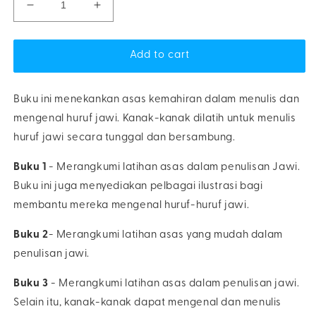
Decrease
Increase
quantity
quantity
for
for
Mahir
Mahir
Add to cart
Tulis
Tulis
Jawi
Jawi
(5
(5
Buku ini menekankan asas kemahiran dalam menulis dan
tahun
tahun
mengenal huruf jawi. Kanak-kanak dilatih untuk menulis
&amp;
&amp;
huruf jawi secara tunggal dan bersambung.
6
6
tahun)
tahun)
Buku 1
- Merangkumi latihan asas dalam penulisan Jawi.
Buku ini juga menyediakan pelbagai ilustrasi bagi
membantu mereka mengenal huruf-huruf jawi.
Buku 2
- Merangkumi latihan asas yang mudah dalam
penulisan jawi.
Buku 3
- Merangkumi latihan asas dalam penulisan jawi.
Selain itu, kanak-kanak dapat mengenal dan menulis