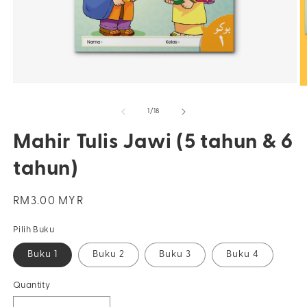
Open
O
media
m
1
2
of
1
/
18
in
in
modal
m
Mahir Tulis Jawi (5 tahun & 6
tahun)
Regular
RM3.00 MYR
price
Pilih Buku
Buku 1
Buku 2
Buku 3
Buku 4
Quantity