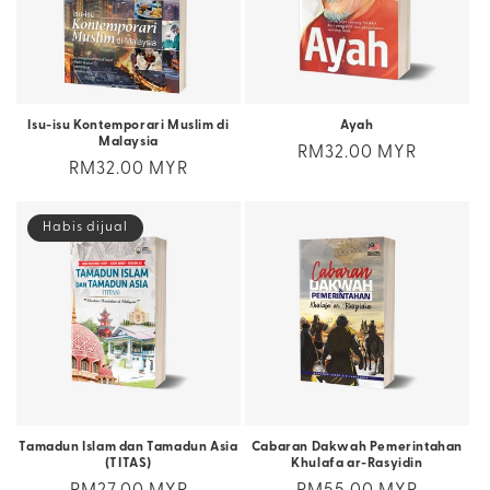
Isu-isu Kontemporari Muslim di
Ayah
Malaysia
Harga
RM32.00 MYR
Harga
RM32.00 MYR
biasa
biasa
Habis dijual
Tamadun Islam dan Tamadun Asia
Cabaran Dakwah Pemerintahan
(TITAS)
Khulafa ar-Rasyidin