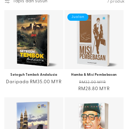
Tapis dan susun
7 produk
Jualan
Seteguh Tembok Andalusia
Hamka & Misi Pembebasan
Harga
Daripada RM35.00 MYR
Harga
Harga
RM32.00 MYR
biasa
RM28.80 MYR
biasa
jualan